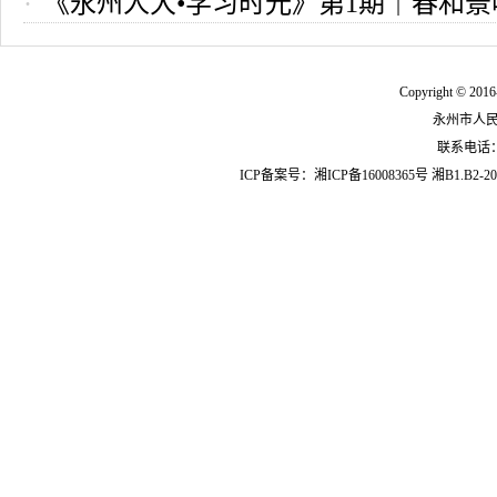
《永州人大•学习时光》第1期｜春和景
与“国事”你用对了么
是，“两会”知多少
Copyright © 2016
永州市人
联系电话：07
ICP备案号：
湘ICP备16008365号
湘B1.B2-20