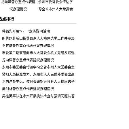
龙向洋督办重点代表建
永州市委常委会传达学
议办理情况
习全省市州人大常委会
主要负责同志座谈会有
热点排行
关精神 专题听取省人
大常委会执法检查组到
蒋强先开展“八一”走访慰问活动
永州开展大气污染防治
胡勇刚赴新田指导县乡人大换届选举工作并参加
相关法律法规执法检查
市人大代表小组主题活动
李农妹督办重点代表建议办理情况
情况汇报
市委第二巡察组向市人大常委会机关党组反馈巡
察情况
龙向洋督办重点代表建议办理情况
永州市委常委会传达学习全省市州人大常委会主
要负责同志座谈会有关精神 专题听取省人大常委会
紧扣大局精准发力，永州市人大民侨外委交出高
执法检查组到永州开展大气污染防治相关法律法规
质量履职答卷
龙向洋赴宁远、道县调研指导县乡人大换届选举
执法检查情况汇报
并督导安全生产工作
吴剑林督办重点代表建议办理情况
吴桂英率队在永州开展执法检查时强调同题共答
助力美丽湖南建设