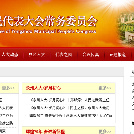
人大动态
县区人大
代表之窗
会议传真
专题报道
更多>>
永州人大•岁月初心
更多>>
忆
《永州人大•岁月初心》｜郑邦淳：人民选我当主任
我当主任为人民
人大代表
《永州人大•岁月初心》｜民主之旅，永州人大最初
的样子
92年乔石
辉煌70年 奋进新征程｜永州人大将推出“岁月初心”系
列报道
于修建公路
请柬
辉煌70年 奋进新征程
更多>>