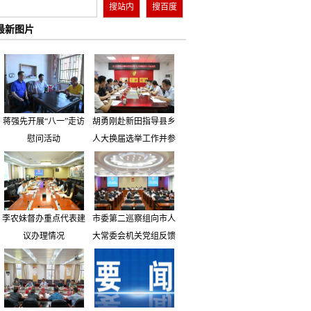
最新图片
蒋强先开展“八一”走访
胡勇刚赴新田指导县乡
慰问活动
人大换届选举工作并参
加市人大代表小组主题
活动
李农妹督办重点代表建
市委第二巡察组向市人
议办理情况
大常委会机关党组反馈
巡察情况