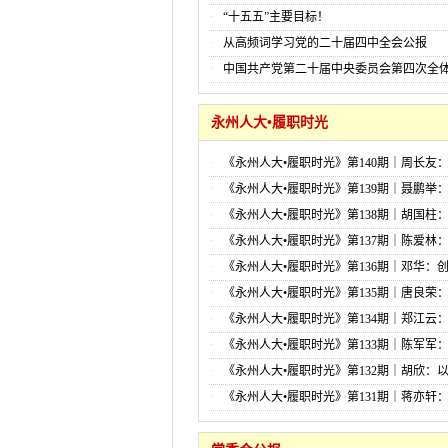
“十五五”主要目标！
从高频词学习党的二十届四中全会公报
中国共产党第二十届中央委员会第四次全
永州人大•履职时光
《永州人大•履职时光》第140期｜周长友
办实事 履职尽责显担当
《永州人大•履职时光》第139期｜聂鹏举：
一键呼叫 筑牢生命安全防线
《永州人大•履职时光》第138期｜胡国柱
育照亮永州乡村大地
《永州人大•履职时光》第137期｜陈爱林：
火”到“一直火”，团结拼搏、永不言弃的“永冲
《永州人大•履职时光》第136期｜邓华：
亿万网友共情
学生午休“躺睡”
《永州人大•履职时光》第135期｜唐良荣
来永集聚 促进区域产业“双向奔赴”
《永州人大•履职时光》第134期｜郑江云
助，不只是“有”，还要“管用”
《永州人大•履职时光》第133期｜陈军军
守护好一江碧水
《永州人大•履职时光》第132期｜胡欣：
为媒 推动女书文化与文旅融合传播
《永州人大•履职时光》第131期｜蒋亦轩
履职，踏实！