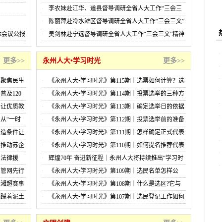
神贯彻落实情况
李农妹赴江华、道县督导调研全省人大工作“三会三
文”精神贯彻落实情况
陈丽萍赴冷水滩区督导调研全省人大工作“三会三文”
精神落实情况
体会议公报
吴剑林赴宁远督导调研全省人大工作“三会三文”精神
贯彻落实情况
更多>>
永州人大•学习时光
更多>>
：聚焦民生
《永州人大•学习时光》第115期｜选票如何计算？选
举结果如何宣布？
普及120
《永州人大•学习时光》第114期｜投票选举的三种方
式
：让优质教
《永州人大•学习时光》第113期｜确定选举日的依据
与程序
从“一时
《永州人大•学习时光》第112期｜投票选举前的准备
锋”精神引
工作
创造条件让
《永州人大•学习时光》第111期｜怎样确定正式代表
候选人名单?
：推动苏企
《永州人大•学习时光》第110期｜如何提名推荐代表
候选人？
：法律援
辉煌70年 奋进新征程｜永州人大将持续推出“学习时
光”系列报道
：管网先行
《永州人大•学习时光》第109期｜选民名单怎样公
布？
以湘超赛事
《永州人大•学习时光》第108期｜什么是选区?它与
选举单位有什么不同？
：踩着泥土
《永州人大•学习时光》第107期｜选民登记工作如何
开展？