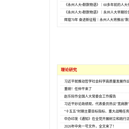
《永州人大•默默物语》｜60多年前的人大
证书长啥样？
《永州人大•默默物语》｜永州人大早期珍
辉煌70年 奋进新征程｜永州人大将推出“默
列报道
理论研究
习近平就推动哲学社会科学高质量发展作
重磅！任仲平来了
赵乐际作全国人大常委会工作报告
习近平妙论政绩观，代表委员热议“宽肩膀”
“十五五”时期主要目标指标、重大战略任
程项目公布
中办印发《通知》在全党开展树立和践行
学习教育
2026年中央一号文件，全文来了！