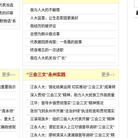
代表当选
我与人大的不解情
贵的印章
人大监督，让生态家园更美好
默物语”系
我经历的被评议
总想为群众做点事
代表撤回质询案：一条路的故事
终身难忘的一次述职
我在人大机关当“厂长”
更多>>
“三会三文”永州实践
更多>>
出重要指示
江永人大：强化结果运用 切实推动“三会三文”成果转
化落实
深入贯彻“三会三文”精神，助力人大民族工作高质量
发展
江华：督导乡镇贯彻落实“三会三文”精神情况
“真本领”
张剑飞到永州市开展“法治护绿”执法检查和贯彻落实
“三会三文”精神调研
务、重大工
兰溪瑶族乡：组织三级人大代表开展“三会三文”精神
专题学习
正确政绩观
江永人大：谭宏志深入上江圩镇督导调研“三会三文”
精神贯彻落实情况
江永人大：廖树清深入潇浦镇督导调研“三会三文”精