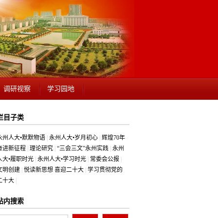
调研视察
学习园地
栏目子类
永州人大•默默物语
|
永州人大•岁月初心
|
辉煌70年
奋进新征程
|
理论研究
|
“三会三文”永州实践
|
永州
人大•履职时光
|
永州人大•学习时光
|
常委会公报
|
文明创建
|
悦读新思想 喜迎二十大
|
学习贯彻党的
二十大
|
站内搜索