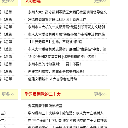
更多>>
文明创建
更多>>
号（总第
永州人大：高守凯到零陵区大西门社区调研督导创文
巩卫工作
号（总第
冯德校调研督导联点社区国卫管理工作
号（总第
永州市人大机关一支部开展“党建引领齐发力文明创
建人大行”主题党日活动
号（总第
市人大常委会机关开展“美好环境与幸福生活共同缔
造”志愿服务活动
号（总第
【世界无烟日】生命，不能被“烟”没……
号（总第
市人大常委会机关志愿者开展预防“毒蘑菇”中毒、消
防安全宣传活动
号（总第
“5·12”全国防灾减灾日 | 你要知道的不止这些！
号（总第
永州市民的行为准则：十要十不要！
号（总第
创建文明城市，你我都是最美的风景！
号（总第
创建文明城市 人大志愿者在行动
更多>>
学习贯彻党的二十大
更多>>
夯实健康中国法治根基
十三）
学习贯彻二十大精神｜欧阳慧：以人为本立德树人
建强人民满意的教师队伍
十二）
在“三个全面”上下功夫 坚定不移把党的二十大精神落