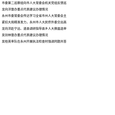
情况汇报
市委第二巡察组向市人大常委会机关党组反馈巡
察情况
龙向洋督办重点代表建议办理情况
永州市委常委会传达学习全省市州人大常委会主
要负责同志座谈会有关精神 专题听取省人大常委会
紧扣大局精准发力，永州市人大民侨外委交出高
执法检查组到永州开展大气污染防治相关法律法规
质量履职答卷
龙向洋赴宁远、道县调研指导县乡人大换届选举
执法检查情况汇报
并督导安全生产工作
吴剑林督办重点代表建议办理情况
吴桂英率队在永州开展执法检查时强调同题共答
助力美丽湖南建设