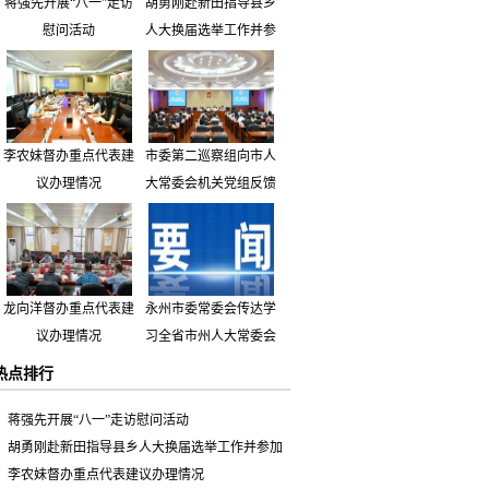
蒋强先开展“八一”走访
胡勇刚赴新田指导县乡
慰问活动
人大换届选举工作并参
加市人大代表小组主题
活动
李农妹督办重点代表建
市委第二巡察组向市人
议办理情况
大常委会机关党组反馈
巡察情况
龙向洋督办重点代表建
永州市委常委会传达学
议办理情况
习全省市州人大常委会
主要负责同志座谈会有
热点排行
关精神 专题听取省人
大常委会执法检查组到
蒋强先开展“八一”走访慰问活动
永州开展大气污染防治
胡勇刚赴新田指导县乡人大换届选举工作并参加
相关法律法规执法检查
市人大代表小组主题活动
李农妹督办重点代表建议办理情况